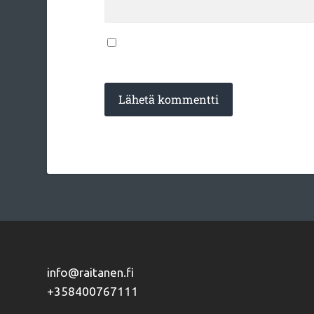
Tallenna nimeni, sähköpostiosoitteeni ja 
varten.
info@raitanen.fi
+358400767111