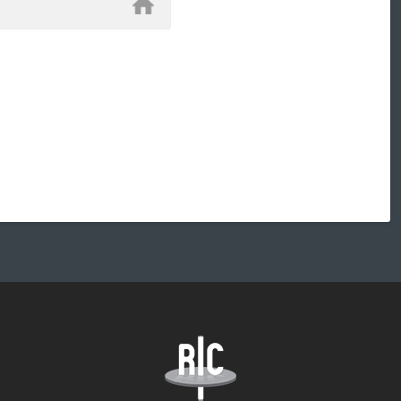
sivustoni tähän selaimeen seuraavaa kommentointikertaa