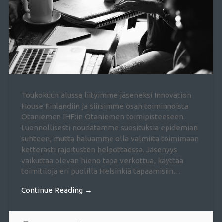
Toukokuun alussa liityimme jäseneksi Innovation
House Finlandiin ja siirsimme osan toiminnoista
Otaniemen IHF:in Otaniemen toimipisteeseen.
Luonnollisesti noudatamme suosituksia epidemian
suhteen, mutta haluamme olla valmiita toimimaan
ketterästi rajoitusten helpottaessa. Jäsenyys
vaikuttaa olevan hieno tapa verkottua, käyttää
toimitiloja eri puolilla Helsinkiä tapaamisiin…
Continue Reading →