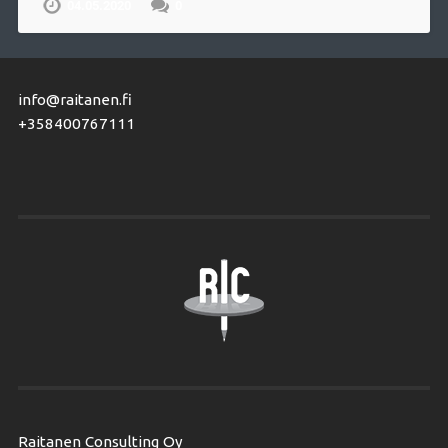
04.05.2020
0
info@raitanen.fi
+358400767111
Raitanen Consulting Oy