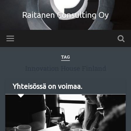
Raitanen Consulting Oy
TAG
Innovation House Finland
Yhteisössä on voimaa.