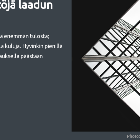
öjä laadun
hdä enemmän tulosta;
 kuluja. Hyvinkin pienillä
auksella päästään
Photo