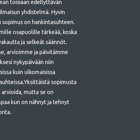
an toisiaan edellyttävän
ilmaisun yhdistelmä. Hyvin
tu sopimus on hankintasuhteen.
lle osapuolille tärkeää, koska
vakautta ja selkeät säännöt.
, arvioimme ja päivitämme
sesi nykypäivään niin
sissa kuin ulkomaisissa
uhteissa.Yksittäistä sopimusta
i arvioida, mutta se on
paa kun on nähnyt ja tehnyt
onta.