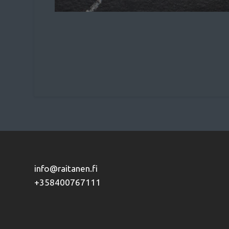
info@raitanen.fi
+358400767111