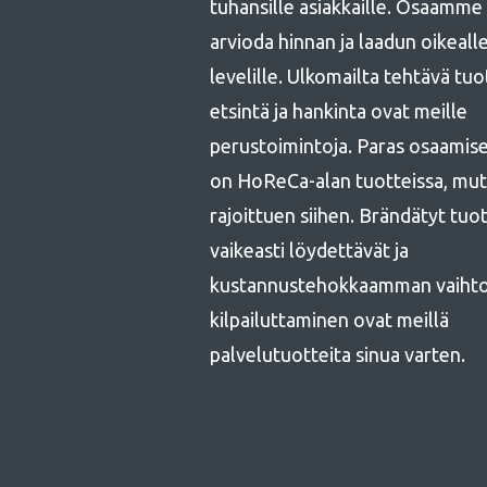
tuhansille asiakkaille. Osaamme
arvioda hinnan ja laadun oikeall
levelille. Ulkomailta tehtävä tu
etsintä ja hankinta ovat meille
perustoimintoja. Paras osaami
on HoReCa-alan tuotteissa, mut
rajoittuen siihen. Brändätyt tuo
vaikeasti löydettävät ja
kustannustehokkaamman vaiht
kilpailuttaminen ovat meillä
palvelutuotteita sinua varten.