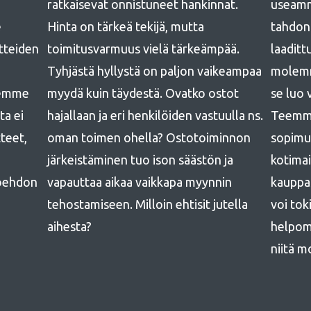
ratkaisevat onnistuneet hankinnat.
useamm
e
Hinta on tärkeä tekijä, mutta
tahdon
otteiden
toimitusvarmuus vielä tärkeämpää.
laadit
Tyhjästä hyllystä on paljon vaikeampaa
molemmi
semme
myydä kuin täydestä. Ovatko ostot
se luo 
ta ei
hajallaan ja eri henkilöiden vastuulla ns.
Teemme
tteet,
oman toimen ohella? Ostotoiminnon
sopimuk
järkeistäminen tuo ison säästön ja
kotimai
oehdon
vapauttaa aikaa vaikkapa myynnin
kauppas
tehostamiseen. Milloin ehtisit jutella
voi tok
aihesta?
helpom
niitä m